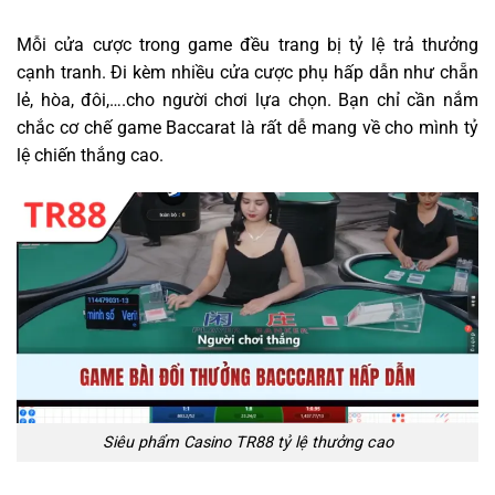
Mỗi cửa cược trong game đều trang bị tỷ lệ trả thưởng
cạnh tranh. Đi kèm nhiều cửa cược phụ hấp dẫn như chẵn
lẻ, hòa, đôi,….cho người chơi lựa chọn. Bạn chỉ cần nắm
chắc cơ chế game Baccarat là rất dễ mang về cho mình tỷ
lệ chiến thắng cao.
Siêu phẩm Casino TR88 tỷ lệ thưởng cao