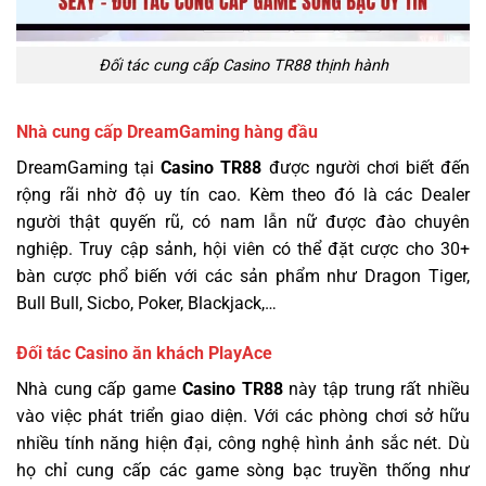
Đối tác cung cấp Casino TR88 thịnh hành
Nhà cung cấp DreamGaming hàng đầu
DreamGaming tại
Casino TR88
được người chơi biết đến
rộng rãi nhờ độ uy tín cao. Kèm theo đó là các Dealer
người thật quyến rũ, có nam lẫn nữ được đào chuyên
nghiệp. Truy cập sảnh, hội viên có thể đặt cược cho 30+
bàn cược phổ biến với các sản phẩm như Dragon Tiger,
Bull Bull, Sicbo, Poker, Blackjack,…
Đối tác Casino ăn khách PlayAce
Nhà cung cấp game
Casino TR88
này tập trung rất nhiều
vào việc phát triển giao diện. Với các phòng chơi sở hữu
nhiều tính năng hiện đại, công nghệ hình ảnh sắc nét. Dù
họ chỉ cung cấp các game sòng bạc truyền thống như