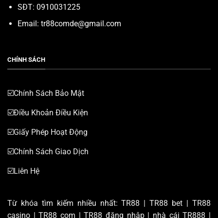
SĐT: 0910031225
Email:
tr88comde@gmail.com
CHÍNH SÁCH
☑️Chính Sách Bảo Mật
☑️Điều Khoản Điều Kiện
☑️Giấy Phép Hoạt Động
☑️Chính Sách Giao Dịch
☑️Liên Hệ
Từ khóa tìm kiếm nhiều nhất: TR88 | TR88 bet | TR88
casino | TR88 com | TR88 đăng nhập | nhà cái TR888 |