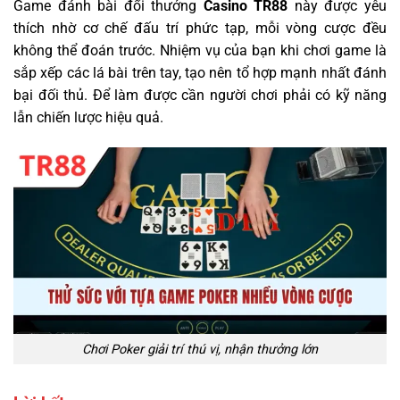
Game đánh bài đổi thưởng
Casino TR88
này được yêu
thích nhờ cơ chế đấu trí phức tạp, mỗi vòng cược đều
không thể đoán trước. Nhiệm vụ của bạn khi chơi game là
sắp xếp các lá bài trên tay, tạo nên tổ hợp mạnh nhất đánh
bại đối thủ. Để làm được cần người chơi phải có kỹ năng
lẫn chiến lược hiệu quả.
Chơi Poker giải trí thú vị, nhận thưởng lớn