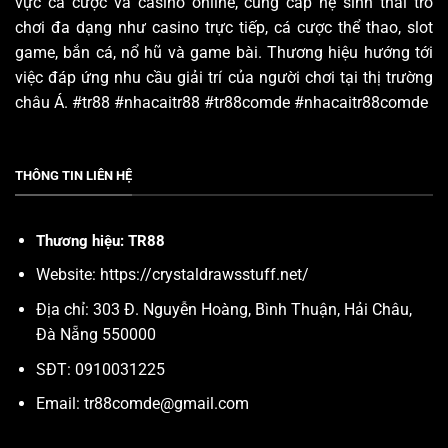
vực cá cược và casino online, cung cấp hệ sinh thái trò
chơi đa dạng như casino trực tiếp, cá cược thể thao, slot
game, bắn cá, nổ hũ và game bài. Thương hiệu hướng tới
việc đáp ứng nhu cầu giải trí của người chơi tại thị trường
châu Á. #tr88 #nhacaitr88 #tr88comde #nhacaitr88comde
THÔNG TIN LIÊN HỆ
Thương hiệu: TR88
Website:
https://crystaldrawsstuff.net/
Địa chỉ: 303 Đ. Nguyễn Hoàng, Bình Thuận, Hải Châu,
Đà Nẵng 550000
SĐT: 0910031225
Email:
tr88comde@gmail.com