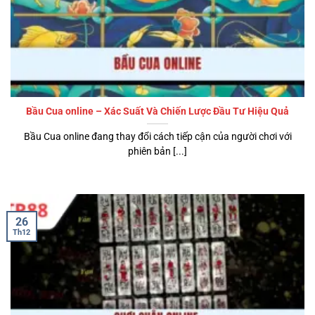
Bầu Cua online – Xác Suất Và Chiến Lược Đầu Tư Hiệu Quả
Bầu Cua online đang thay đổi cách tiếp cận của người chơi với
phiên bản [...]
26
Th12