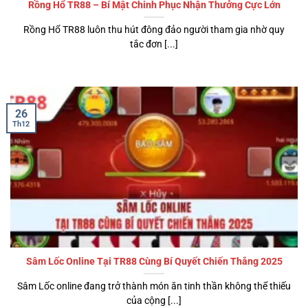
Rồng Hổ TR88 – Bí Mật Chinh Phục Nhận Thưởng Cực Lớn
Rồng Hổ TR88 luôn thu hút đông đảo người tham gia nhờ quy
tắc đơn [...]
26
Th12
Sâm Lốc Online Tại TR88 Cùng Bí Quyết Chiến Thắng 2025
Sâm Lốc online đang trở thành món ăn tinh thần không thể thiếu
của cộng [...]