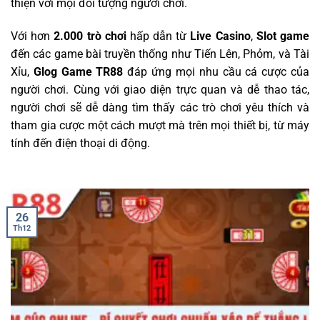
thiện với mọi đối tượng người chơi.
Với hơn
2.000 trò chơi
hấp dẫn từ
Live Casino
,
Slot game
đến các game bài truyền thống như Tiến Lên, Phỏm, và Tài
Xỉu,
Glog Game TR88
đáp ứng mọi nhu cầu cá cược của
người chơi. Cùng với giao diện trực quan và dễ thao tác,
người chơi sẽ dễ dàng tìm thấy các trò chơi yêu thích và
tham gia cược một cách mượt mà trên mọi thiết bị, từ máy
tính đến điện thoại di động.
26
Th12