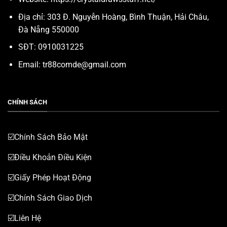
Địa chỉ: 303 Đ. Nguyễn Hoàng, Bình Thuận, Hải Châu,
Đà Nẵng 550000
SĐT: 0910031225
Email:
tr88comde@gmail.com
CHÍNH SÁCH
☑️Chính Sách Bảo Mật
☑️Điều Khoản Điều Kiện
☑️Giấy Phép Hoạt Động
☑️Chính Sách Giao Dịch
☑️Liên Hệ