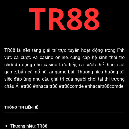
TR88
là nền tảng giải trí trực tuyến hoạt động trong lĩnh
vực cá cược và casino online, cung cấp hệ sinh thái trò
chơi đa dạng như casino trực tiếp, cá cược thể thao, slot
game, bắn cá, nổ hũ và game bài. Thương hiệu hướng tới
việc đáp ứng nhu cầu giải trí của người chơi tại thị trường
châu Á. #tr88 #nhacaitr88 #tr88comde #nhacaitr88comde
THÔNG TIN LIÊN HỆ
Thương hiệu: TR88