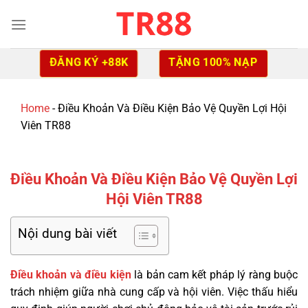
Skip
to
content
ĐĂNG KÝ +88K
TẶNG 100% NẠP
Home
-
Điều Khoản Và Điều Kiện Bảo Vệ Quyền Lợi Hội
Viên TR88
Điều Khoản Và Điều Kiện Bảo Vệ Quyền Lợi
Hội Viên TR88
Nội dung bài viết
Điều khoản và điều kiện
là bản cam kết pháp lý ràng buộc
trách nhiệm giữa nhà cung cấp và hội viên. Việc thấu hiểu