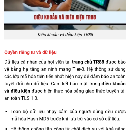
Điều khoản và điều kiện TR88
Quyền riêng tư và dữ liệu
Dữ liệu cá nhân của hội viên tại
trang chủ TR88
được bảo
vệ bằng hạ tầng an ninh mạng Tier-3. Hệ thống sử dụng
các lớp mã hóa tiên tiến nhất hiện nay để đảm bảo an toàn
tuyệt đối cho dữ liệu. Cam kết bảo mật trong
điều khoản
và điều kiện
được hiện thực hóa bằng giao thức truyền tải
an toàn TLS 1.3.
Toàn bộ dữ liệu nhạy cảm của người dùng đều được
mã hóa Hash MD5 trước khi lưu trữ vào cơ sở dữ liệu.
Hệ thống chống tấn công từ chối dịch vụ với khả năng