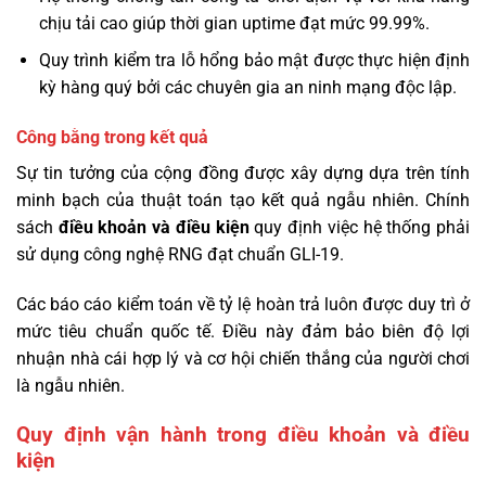
chịu tải cao giúp thời gian uptime đạt mức 99.99%.
Quy trình kiểm tra lỗ hổng bảo mật được thực hiện định
kỳ hàng quý bởi các chuyên gia an ninh mạng độc lập.
Công bằng trong kết quả
Sự tin tưởng của cộng đồng được xây dựng dựa trên tính
minh bạch của thuật toán tạo kết quả ngẫu nhiên. Chính
sách
điều khoản và điều kiện
quy định việc hệ thống phải
sử dụng công nghệ RNG đạt chuẩn GLI-19.
Các báo cáo kiểm toán về tỷ lệ hoàn trả luôn được duy trì ở
mức tiêu chuẩn quốc tế. Điều này đảm bảo biên độ lợi
nhuận nhà cái hợp lý và cơ hội chiến thắng của người chơi
là ngẫu nhiên.
Quy định vận hành trong điều khoản và điều
kiện