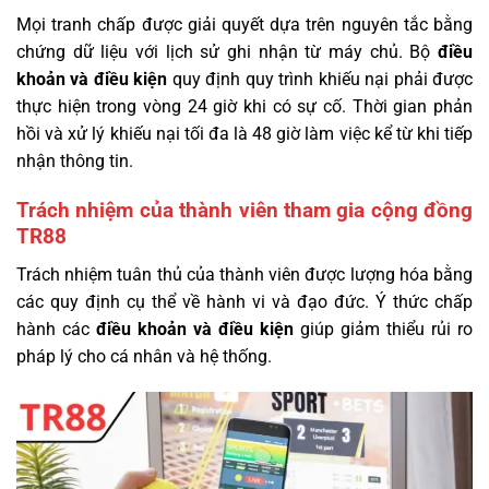
Mọi tranh chấp được giải quyết dựa trên nguyên tắc bằng
chứng dữ liệu với lịch sử ghi nhận từ máy chủ. Bộ
điều
khoản và điều kiện
quy định quy trình khiếu nại phải được
thực hiện trong vòng 24 giờ khi có sự cố. Thời gian phản
hồi và xử lý khiếu nại tối đa là 48 giờ làm việc kể từ khi tiếp
nhận thông tin.
Trách nhiệm của thành viên tham gia cộng đồng
TR88
Trách nhiệm tuân thủ của thành viên được lượng hóa bằng
các quy định cụ thể về hành vi và đạo đức. Ý thức chấp
hành các
điều khoản và điều kiện
giúp giảm thiểu rủi ro
pháp lý cho cá nhân và hệ thống.