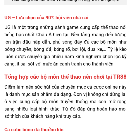
UG – Lựa chọn của 90% hội viên nhà cái
UG là một trong những sảnh game cung cấp thể thao nổi
tiếng bậc nhất Châu Á hiện tại. Nền tảng mang đến lượng
lớn trận đấu hấp dẫn, phủ sóng đầy đủ các bộ môn như
bóng chuyền, bóng đá, bóng rổ, bơi lội, đua xe,… Tỷ lệ kèo
luôn được chuyên gia nhiều năm kinh nghiệm chọn lọc kỹ
càng, ít sai sót với mức ăn cạnh tranh cho thành viên.
Tổng hợp các bộ môn thể thao nên chơi tại TR88
Điểm làm nên sức hút của chuyên mục cá cược online này
là danh mục sản phẩm đa dạng. Đơn vị không chỉ dừng lại
ở việc cung cấp bộ môn truyền thống mà còn mở rộng
sang nhiều loại hình khác. Từ đó đáp ứng hoàn hảo mọi
sở thích của khách hàng khi truy cập.
Cá cược bóng đá thưởng lớn