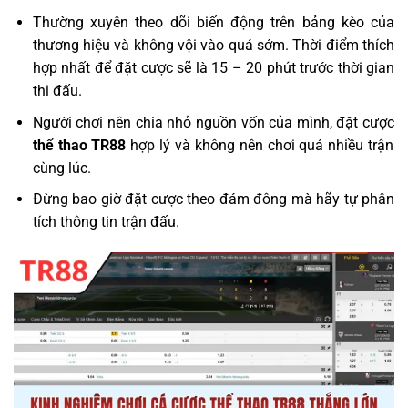
Thường xuyên theo dõi biến động trên bảng kèo của
thương hiệu và không vội vào quá sớm. Thời điểm thích
hợp nhất để đặt cược sẽ là 15 – 20 phút trước thời gian
thi đấu.
Người chơi nên chia nhỏ nguồn vốn của mình, đặt cược
thể thao TR88
hợp lý và không nên chơi quá nhiều trận
cùng lúc.
Đừng bao giờ đặt cược theo đám đông mà hãy tự phân
tích thông tin trận đấu.