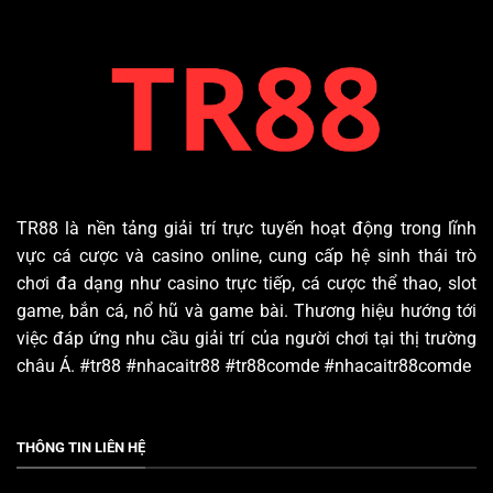
TR88
là nền tảng giải trí trực tuyến hoạt động trong lĩnh
vực cá cược và casino online, cung cấp hệ sinh thái trò
chơi đa dạng như casino trực tiếp, cá cược thể thao, slot
game, bắn cá, nổ hũ và game bài. Thương hiệu hướng tới
việc đáp ứng nhu cầu giải trí của người chơi tại thị trường
châu Á. #tr88 #nhacaitr88 #tr88comde #nhacaitr88comde
THÔNG TIN LIÊN HỆ