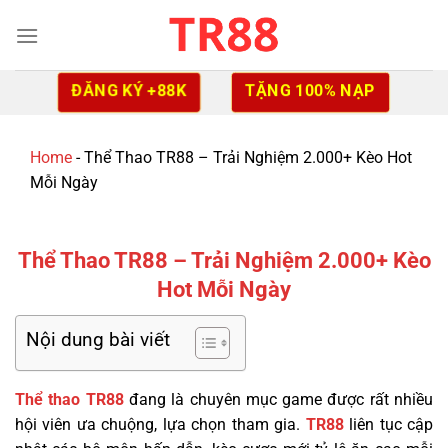
Skip
to
content
ĐĂNG KÝ +88K
TẶNG 100% NẠP
Home
-
Thể Thao TR88 – Trải Nghiệm 2.000+ Kèo Hot
Mỗi Ngày
Thể Thao TR88 – Trải Nghiệm 2.000+ Kèo
Hot Mỗi Ngày
Nội dung bài viết
Thể thao TR88
đang là chuyên mục game được rất nhiều
hội viên ưa chuộng, lựa chọn tham gia.
TR88
liên tục cập