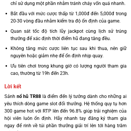
chỉ sử dụng một phần nhằm tránh cháy vốn quá nhanh.
Bắt đầu với mức cược thấp từ 1,000đ đến 5,000đ trong
20-30 vòng đầu nhằm kiểm tra độ ổn định của game.
Quan sát tốc độ tích lũy jackpot cùng lịch sử trúng
thưởng để xác định thời điểm hũ đang tăng đều.
Không tăng mức cược liên tục sau khi thua, nên giữ
nguyên hoặc giảm nhẹ để ổn định nhịp quay.
Ưu tiên chơi trong khung giờ có lượng người tham gia
cao, thường từ 19h đến 23h.
Lời kết
Sảnh
nổ hũ TR88
là điểm đến lý tưởng dành cho những ai
yêu thích dòng game slot đổi thưởng. Hệ thống quy tụ hơn
300 game hot với RTP lên đến 96.8% giúp trải nghiệm của
hội viên luôn ổn định. Hãy nhanh tay đăng ký tham gia
ngay để rinh về túi phần thưởng giải trí lên tới hàng trăm