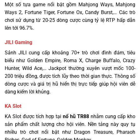
Một số tựa game nổi bật gồm Mahjong Ways, Mahjong
Ways 2, Fortune Tiger, Fortune Ox, Candy Burst,… Các trò
chơi sử dụng từ 20-25 dòng cược cùng tỷ lệ RTP hấp dẫn
lên tới 96.7%.
JILI Gaming
Sảnh JILI cung cấp khoảng 70+ trò chơi đình đám, tiêu
biểu như Golden Empire, Roma X, Charge Buffalo, Crazy
Hunter, Wild Ace,… Jackpot thường xuyên vượt mốc 100-
200 triệu đồng, được tích lũy theo thời gian thực. Thông số
dòng cược và giá trị hũ hiển thị trực tiếp giúp hội viên dễ
dàng kiếm lời khủng.
KA Slot
KA Slot được tích hợp tại
nổ hũ TR88
nhằm cung cấp kho
sản phẩm chất lượng cho hội viên. Nền tảng này quy tụ
nhiều trò chơi nổi bật như Dragon Treasure, Pharaoh
Riches, God of Fortune, Golden Monkey,…