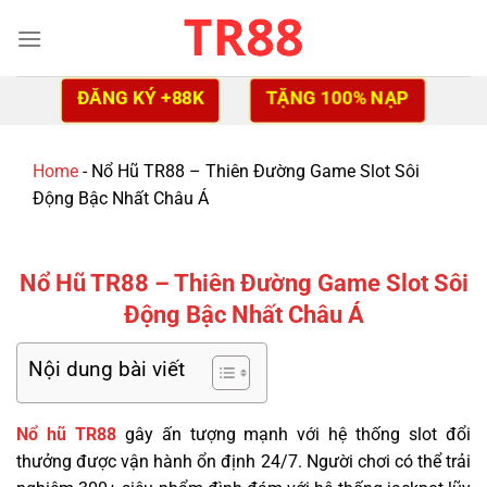
Skip
to
content
ĐĂNG KÝ +88K
TẶNG 100% NẠP
Home
-
Nổ Hũ TR88 – Thiên Đường Game Slot Sôi
Động Bậc Nhất Châu Á
Nổ Hũ TR88 – Thiên Đường Game Slot Sôi
Động Bậc Nhất Châu Á
Nội dung bài viết
Nổ hũ TR88
gây ấn tượng mạnh với hệ thống slot đổi
thưởng được vận hành ổn định 24/7. Người chơi có thể trải