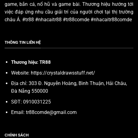
game, bắn cá, nổ hũ và game bài. Thương hiệu hướng tới
việc đáp ứng nhu cầu giải trí của người chơi tại thị trường
châu Á. #tr88 #nhacaitr88 #tr88comde #nhacaitr88comde
THÔNG TIN LIÊN HỆ
Thương hiệu: TR88
Website:
https://crystaldrawsstuff.net/
Địa chỉ: 303 Đ. Nguyễn Hoàng, Bình Thuận, Hải Châu,
Đà Nẵng 550000
SĐT: 0910031225
Email:
tr88comde@gmail.com
CHÍNH SÁCH