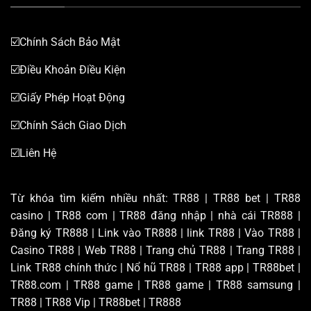
☑️Chính Sách Bảo Mật
☑️Điều Khoản Điều Kiện
☑️Giấy Phép Hoạt Động
☑️Chính Sách Giao Dịch
☑️Liên Hệ
Từ khóa tìm kiếm nhiều nhất: TR88 | TR88 bet | TR88
casino | TR88 com | TR88 đăng nhập | nhà cái TR888 |
Đăng ký TR888 | Link vào TR888 | link TR88 | Vào TR88 |
Casino TR88 | Web TR88 | Trang chủ TR88 | Trang TR88 |
Link TR88 chính thức | Nổ hũ TR88 | TR88 app | TR88bet |
TR88.com | TR88 game | TR88 game | TR88 samsung |
TR88 | TR88 Vip | TR88bet | TR888