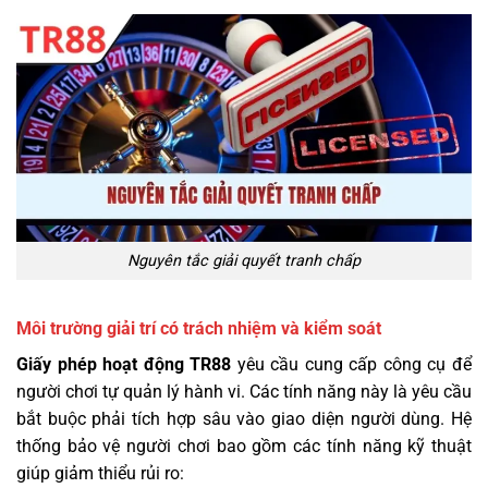
Nguyên tắc giải quyết tranh chấp
Môi trường giải trí có trách nhiệm và kiểm soát
Giấy phép hoạt động TR88
yêu cầu cung cấp công cụ để
người chơi tự quản lý hành vi. Các tính năng này là yêu cầu
bắt buộc phải tích hợp sâu vào giao diện người dùng. Hệ
thống bảo vệ người chơi bao gồm các tính năng kỹ thuật
giúp giảm thiểu rủi ro: