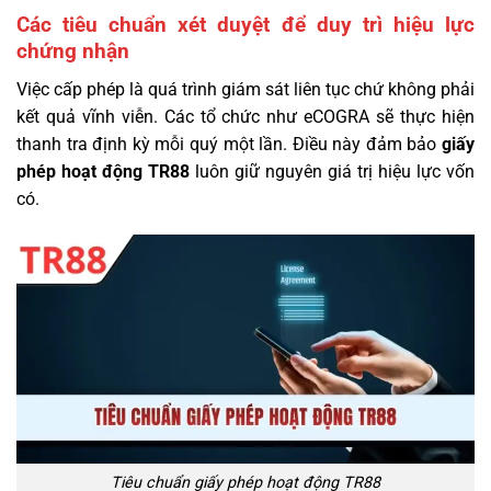
Các tiêu chuẩn xét duyệt để duy trì hiệu lực
chứng nhận
Việc cấp phép là quá trình giám sát liên tục chứ không phải
kết quả vĩnh viễn. Các tổ chức như eCOGRA sẽ thực hiện
thanh tra định kỳ mỗi quý một lần. Điều này đảm bảo
giấy
phép hoạt động TR88
luôn giữ nguyên giá trị hiệu lực vốn
có.
Tiêu chuẩn giấy phép hoạt động TR88