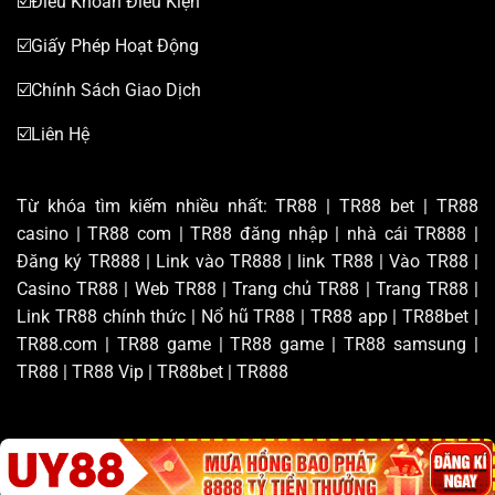
☑️Điều Khoản Điều Kiện
☑️Giấy Phép Hoạt Động
☑️Chính Sách Giao Dịch
☑️Liên Hệ
Từ khóa tìm kiếm nhiều nhất: TR88 | TR88 bet | TR88
casino | TR88 com | TR88 đăng nhập | nhà cái TR888 |
Đăng ký TR888 | Link vào TR888 | link TR88 | Vào TR88 |
Casino TR88 | Web TR88 | Trang chủ TR88 | Trang TR88 |
Link TR88 chính thức | Nổ hũ TR88 | TR88 app | TR88bet |
TR88.com | TR88 game | TR88 game | TR88 samsung |
TR88 | TR88 Vip | TR88bet | TR888