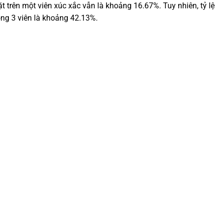
ặt trên một viên xúc xắc vẫn là khoảng 16.67%. Tuy nhiên, tỷ lệ
rong 3 viên là khoảng 42.13%.