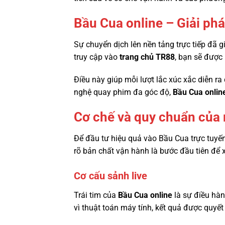
Bầu Cua online – Giải pháp
Sự chuyển dịch lên nền tảng trực tiếp đã gi
truy cập vào
trang chủ TR88
, bạn sẽ được 
Điều này giúp mỗi lượt lắc xúc xắc diễn r
nghệ quay phim đa góc độ,
Bầu Cua onlin
Cơ chế và quy chuẩn của
Để đầu tư hiệu quả vào Bầu Cua trực tuyế
rõ bản chất vận hành là bước đầu tiên để 
Cơ cấu sảnh live
Trái tim của
Bầu Cua online
là sự điều hàn
vì thuật toán máy tính, kết quả được quyết 