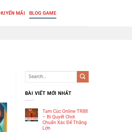
HUYẾN MÃI
BLOG GAME
BÀI VIẾT MỚI NHẤT
Tam Cúc Online TR88
– Bí Quyết Chơi
Chuẩn Xác Để Thắng
Lớn