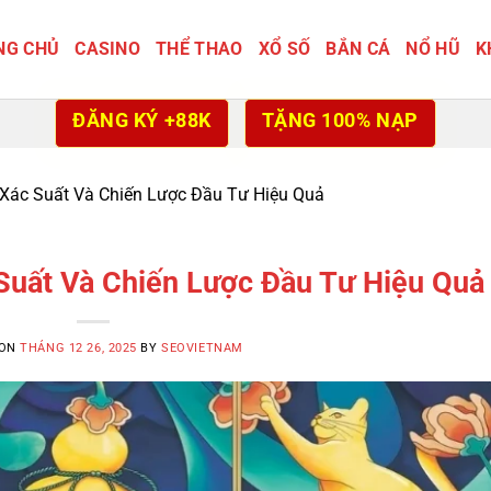
NG CHỦ
CASINO
THỂ THAO
XỔ SỐ
BẮN CÁ
NỔ HŨ
K
ĐĂNG KÝ +88K
TẶNG 100% NẠP
 Xác Suất Và Chiến Lược Đầu Tư Hiệu Quả
 Suất Và Chiến Lược Đầu Tư Hiệu Quả
 ON
THÁNG 12 26, 2025
BY
SEOVIETNAM