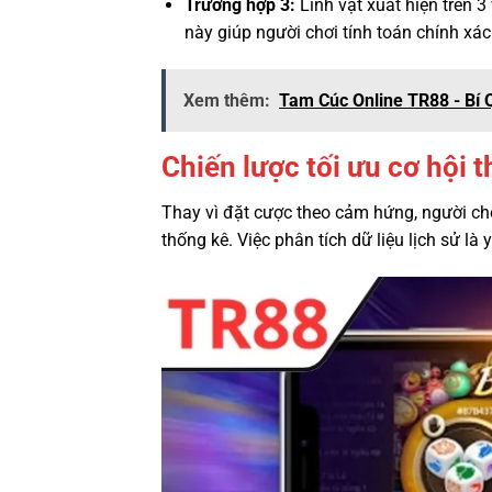
Trường hợp 3:
Linh vật xuất hiện trên 3
này giúp người chơi tính toán chính xác 
Xem thêm:
Tam Cúc Online TR88 - Bí
Chiến lược tối ưu cơ hội 
Thay vì đặt cược theo cảm hứng, người ch
thống kê. Việc phân tích dữ liệu lịch sử là y