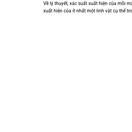
Về lý thuyết, xác suất xuất hiện của mỗi m
xuất hiện của ít nhất một linh vật cụ thể t