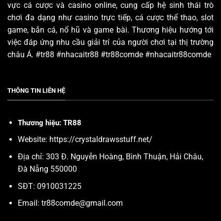
vực cá cược và casino online, cung cấp hệ sinh thái trò
chơi đa dạng như casino trực tiếp, cá cược thể thao, slot
game, bắn cá, nổ hũ và game bài. Thương hiệu hướng tới
việc đáp ứng nhu cầu giải trí của người chơi tại thị trường
châu Á. #tr88 #nhacaitr88 #tr88comde #nhacaitr88comde
THÔNG TIN LIÊN HỆ
Thương hiệu: TR88
Website:
https://crystaldrawsstuff.net/
Địa chỉ: 303 Đ. Nguyễn Hoàng, Bình Thuận, Hải Châu,
Đà Nẵng 550000
SĐT: 0910031225
Email:
tr88comde@gmail.com