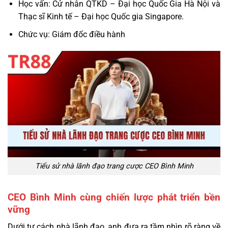
Học vấn: Cử nhân QTKD – Đại học Quốc Gia Hà Nội và
Thạc sĩ Kinh tế – Đại học Quốc gia Singapore.
Chức vụ: Giám đốc điều hành
Tiểu sử nhà lãnh đạo trang cược CEO Bình Minh
CEO Bình Minh cùng chiến lược phát triển bền
vững
Dưới tư cách nhà lãnh đạo, anh đưa ra tầm nhìn rõ ràng về