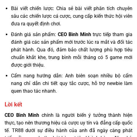
Bài viết chiến lược: Chia sẻ bài viết phân tích chuyên
sâu các chiến lược cá cược, cung cấp kiến thức hội viên
đưa ra quyết định chơi.
Đánh giá sản phẩm:
CEO Bình Minh
trực tiếp tham gia
đánh giá các sản phẩm mới trước lúc ra mắt và đối tác
phát hành. Qua đó, đảm bảo chất lượng phù hợp tiêu
chuẩn khắt khe, trung bình mỗi tháng có 5 game mới
được giới thiệu.
Cẩm nang hướng dẫn: Anh biên soạn nhiều bộ cẩm
nang chỉ dẫn chi tiết quy tắc cược, hỗ trợ newbie làm
quen thao tác nhanh.
Lời kết
CEO Bình Minh
chính là người biến ý tưởng thành hiện
thực, tạo nên thương hiệu cá cược uy tín và đẳng cấp quốc
tế. TR88 dưới sự điều hành của anh đã ngày càng phát