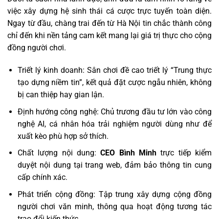
việc xây dựng hệ sinh thái cá cược trực tuyến toàn diện.
Ngay từ đầu, chàng trai đến từ Hà Nội tin chắc thành công
chỉ đến khi nền tảng cam kết mang lại giá trị thực cho cộng
đồng người chơi.
Triết lý kinh doanh: Sân chơi đề cao triết lý “Trung thực
tạo dựng niềm tin”, kết quả đặt cược ngẫu nhiên, không
bị can thiệp hay gian lận.
Định hướng công nghệ: Chủ trương đầu tư lớn vào công
nghệ AI, cá nhân hóa trải nghiệm người dùng như để
xuất kèo phù hợp sở thích.
Chất lượng nội dung:
CEO Bình Minh
trực tiếp kiểm
duyệt nội dung tại trang web, đảm bảo thông tin cung
cấp chính xác.
Phát triển cộng đồng: Tập trung xây dựng cộng đồng
người chơi văn minh, thông qua hoạt động tương tác
trao đổi kiến thức.