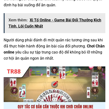
định hạ bài xuống để ăn quân.
Xem thêm:
Xì Tố Online - Game Bài Đổi Thưởng Kịch
Tính, Lôi Cuốn Nhất
Người dùng phải đánh đi một quân rác tương ứng sau khi
đã thực hiện hành động ăn bài của đối phương.
Chơi Chắn
online
yêu cầu sự tập trung cao độ để không bỏ lỡ những
cơ hội ăn quân ngon ăn nhất.