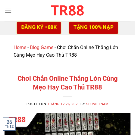
Skip
to
content
ĐĂNG KÝ +88K
TẶNG 100% NẠP
Home
-
Blog Game
-
Chơi Chắn Online Thắng Lớn
Cùng Mẹo Hay Cao Thủ TR88
Chơi Chắn Online Thắng Lớn Cùng
Mẹo Hay Cao Thủ TR88
POSTED ON
THÁNG 12 26, 2025
BY
SEOVIETNAM
26
Th12