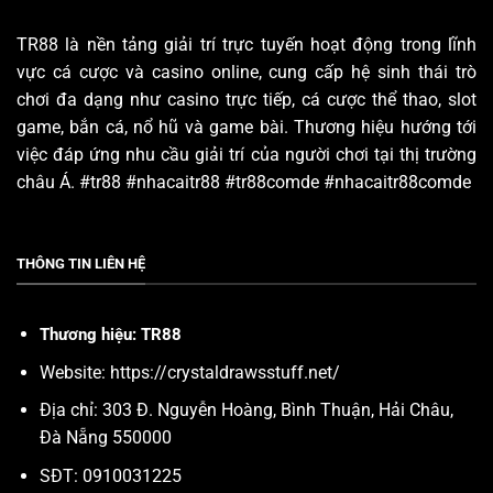
TR88
là nền tảng giải trí trực tuyến hoạt động trong lĩnh
vực cá cược và casino online, cung cấp hệ sinh thái trò
chơi đa dạng như casino trực tiếp, cá cược thể thao, slot
game, bắn cá, nổ hũ và game bài. Thương hiệu hướng tới
việc đáp ứng nhu cầu giải trí của người chơi tại thị trường
châu Á. #tr88 #nhacaitr88 #tr88comde #nhacaitr88comde
THÔNG TIN LIÊN HỆ
Thương hiệu: TR88
Website:
https://crystaldrawsstuff.net/
Địa chỉ: 303 Đ. Nguyễn Hoàng, Bình Thuận, Hải Châu,
Đà Nẵng 550000
SĐT: 0910031225