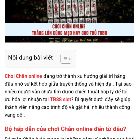
Nội dung bài viết
Chơi Chắn online
đang trở thành xu hướng giải trí hàng
đầu nhờ sự kết hợp giữa truyền thống và hiện đại. Tại sao
nhiều người vẫn chưa tìm được chiến thuật hợp lý để tối
ưu hóa lợi nhuận tại
TR88 slot
? Bí quyết dưới đây sẽ giúp
thành viên nâng cao trình độ và gặt hái nhiều thành công
vang dội.
Độ hấp dẫn của chơi Chắn online đến từ đâu?