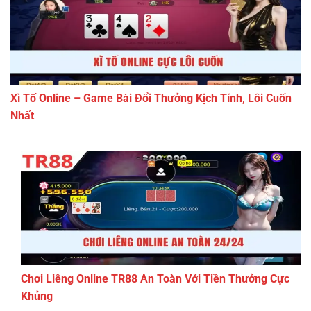
Xì Tố Online – Game Bài Đổi Thưởng Kịch Tính, Lôi Cuốn
Nhất
Chơi Liêng Online TR88 An Toàn Với Tiền Thưởng Cực
Khủng