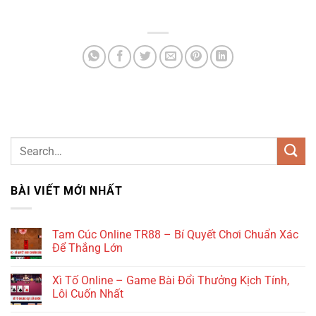
BÀI VIẾT MỚI NHẤT
Tam Cúc Online TR88 – Bí Quyết Chơi Chuẩn Xác
Để Thắng Lớn
Xì Tố Online – Game Bài Đổi Thưởng Kịch Tính,
Lôi Cuốn Nhất