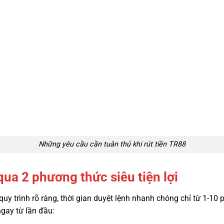
Những yêu cầu cần tuân thủ khi rút tiền TR88
ua 2 phương thức siêu tiện lợi
quy trình rõ ràng, thời gian duyệt lệnh nhanh chóng chỉ từ 1-10 
ngay từ lần đầu: