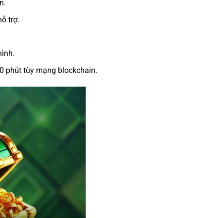
n.
ỗ trợ.
hình.
10 phút tùy mạng blockchain.