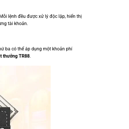
ỗi lệnh đều được xử lý độc lập, hiển thị
ừng tài khoản.
thứ ba có thể áp dụng một khoản phí
út thưởng TR88
.