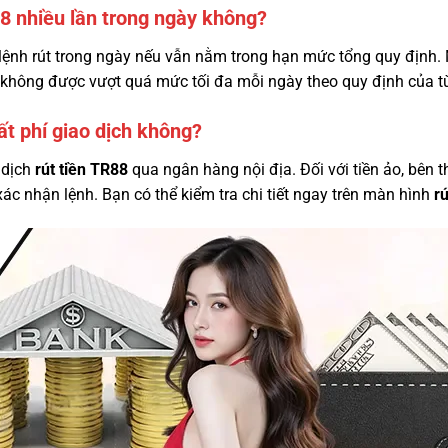
88 nhiều lần trong ngày không?
 lệnh rút trong ngày nếu vẫn nằm trong hạn mức tổng quy định. M
rút không được vượt quá mức tối đa mỗi ngày theo quy định của t
t phí giao dịch không?
 dịch
rút tiền TR88
qua ngân hàng nội địa. Đối với tiền ảo, bên 
xác nhận lệnh. Bạn có thể kiểm tra chi tiết ngay trên màn hình
r