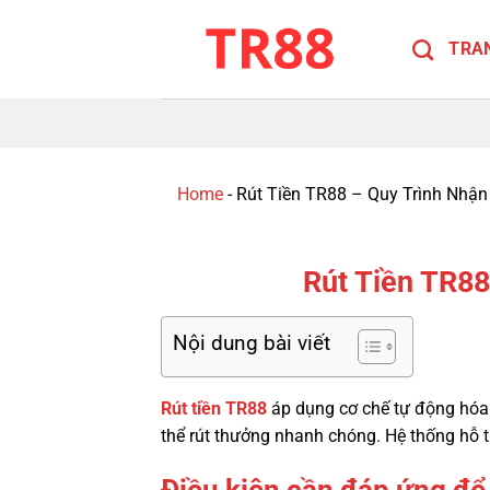
Skip
to
TRA
content
Home
-
Rút Tiền TR88 – Quy Trình Nhậ
Rút Tiền TR88
Nội dung bài viết
Rút tiền TR88
áp dụng cơ chế tự động hóa n
thể rút thưởng nhanh chóng. Hệ thống hỗ t