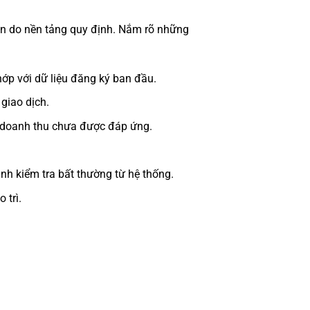
ện do nền tảng quy định. Nắm rõ những
ớp với dữ liệu đăng ký ban đầu.
 giao dịch.
n doanh thu chưa được đáp ứng.
ình kiểm tra bất thường từ hệ thống.
 trì.