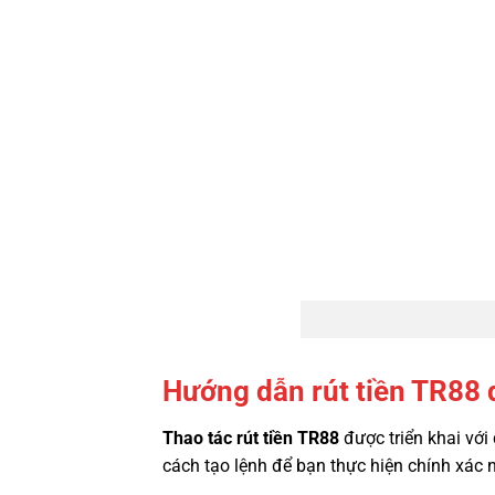
Hướng dẫn rút tiền TR88 q
Thao tác rút tiền TR88
được triển khai với 
cách tạo lệnh để bạn thực hiện chính xác 