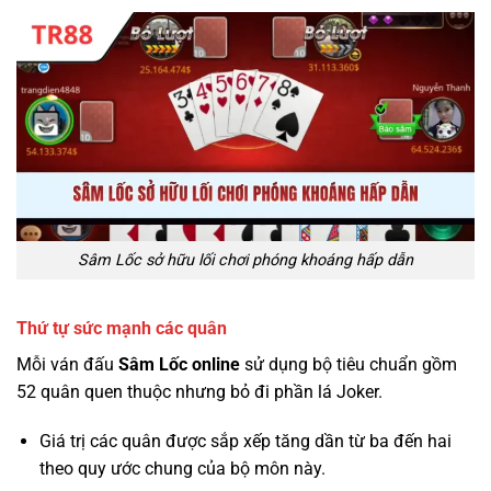
Sâm Lốc sở hữu lối chơi phóng khoáng hấp dẫn
Thứ tự sức mạnh các quân
Mỗi ván đấu
Sâm Lốc online
sử dụng bộ tiêu chuẩn gồm
52 quân quen thuộc nhưng bỏ đi phần lá Joker.
Giá trị các quân được sắp xếp tăng dần từ ba đến hai
theo quy ước chung của bộ môn này.