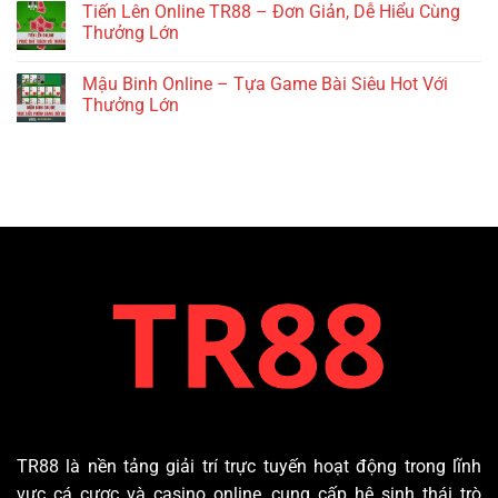
Tiến Lên Online TR88 – Đơn Giản, Dễ Hiểu Cùng
Thưởng Lớn
Mậu Binh Online – Tựa Game Bài Siêu Hot Với
Thưởng Lớn
TR88
là nền tảng giải trí trực tuyến hoạt động trong lĩnh
vực cá cược và casino online, cung cấp hệ sinh thái trò