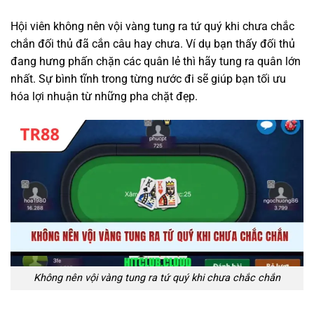
Hội viên không nên vội vàng tung ra tứ quý khi chưa chắc
chắn đối thủ đã cắn câu hay chưa. Ví dụ bạn thấy đối thủ
đang hưng phấn chặn các quân lẻ thì hãy tung ra quân lớn
nhất. Sự bình tĩnh trong từng nước đi sẽ giúp bạn tối ưu
hóa lợi nhuận từ những pha chặt đẹp.
Không nên vội vàng tung ra tứ quý khi chưa chắc chắn