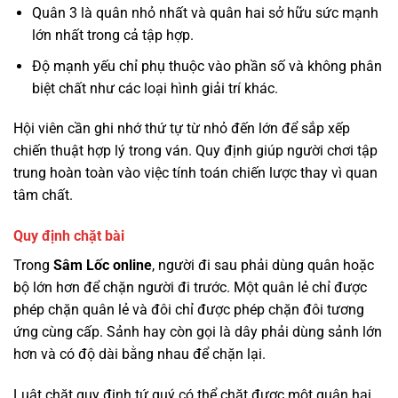
Quân 3 là quân nhỏ nhất và quân hai sở hữu sức mạnh
lớn nhất trong cả tập hợp.
Độ mạnh yếu chỉ phụ thuộc vào phần số và không phân
biệt chất như các loại hình giải trí khác.
Hội viên cần ghi nhớ thứ tự từ nhỏ đến lớn để sắp xếp
chiến thuật hợp lý trong ván. Quy định giúp người chơi tập
trung hoàn toàn vào việc tính toán chiến lược thay vì quan
tâm chất.
Quy định chặt bài
Trong
Sâm Lốc online
, người đi sau phải dùng quân hoặc
bộ lớn hơn để chặn người đi trước. Một quân lẻ chỉ được
phép chặn quân lẻ và đôi chỉ được phép chặn đôi tương
ứng cùng cấp. Sảnh hay còn gọi là dây phải dùng sảnh lớn
hơn và có độ dài bằng nhau để chặn lại.
Luật chặt quy định tứ quý có thể chặt được một quân hai