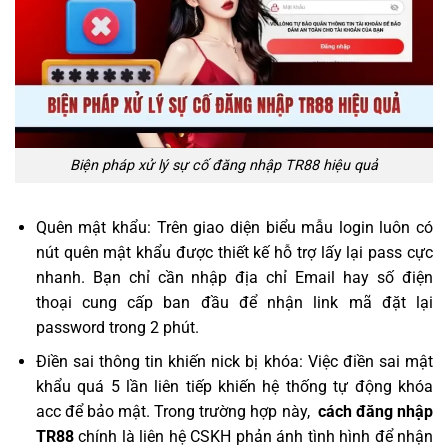
Biện pháp xử lý sự cố đăng nhập TR88 hiệu quả
Quên mật khẩu: Trên giao diện biểu mẫu login luôn có
nút quên mật khẩu được thiết kế hỗ trợ lấy lại pass cực
nhanh. Bạn chỉ cần nhập địa chỉ Email hay số điện
thoại cung cấp ban đầu để nhận link mã đặt lại
password trong 2 phút.
Điền sai thông tin khiến nick bị khóa: Việc điền sai mật
khẩu quá 5 lần liên tiếp khiến hệ thống tự động khóa
acc để bảo mật. Trong trường hợp này,
cách đăng nhập
TR88
chính là liên hệ CSKH phản ánh tình hình để nhận