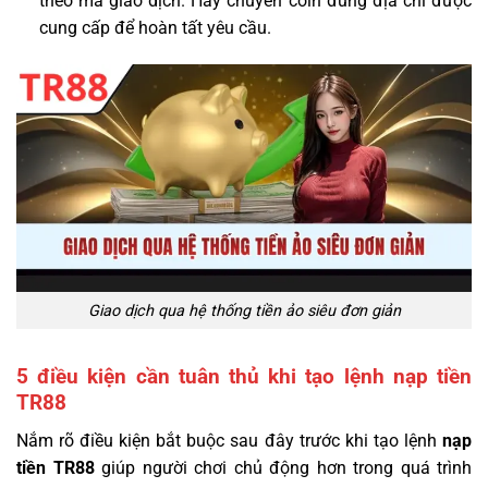
theo mã giao dịch. Hãy chuyển coin đúng địa chỉ được
cung cấp để hoàn tất yêu cầu.
Giao dịch qua hệ thống tiền ảo siêu đơn giản
5 điều kiện cần tuân thủ khi tạo lệnh nạp tiền
TR88
Nắm rõ điều kiện bắt buộc sau đây trước khi tạo lệnh
nạp
tiền TR88
giúp người chơi chủ động hơn trong quá trình