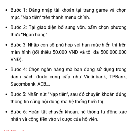
Bước 1: Đăng nhập tài khoản tại trang game và chọn
mục “Nạp tiền” trên thanh menu chính.
Bước 2: Tại giao diện bổ sung vốn, bấm chọn phương
thức “Ngân hàng”.
Bước 3: Nhập con số phù hợp với hạn mức hiển thị trên
màn hình (tối thiểu 50.000 VNĐ và tối đa 500.000.000
VNĐ).
Bước 4: Chọn ngân hàng mà bạn đang sử dụng trong
danh sách được cung cấp như Vietinbank, TPBank,
Sacombank, ACB,…
Bước 5: Nhấn nút “Nạp tiền”, sau đó chuyển khoản đúng
thông tin cùng nội dung mà hệ thống hiển thị.
Bước 6: Hoàn tất chuyển khoản, hệ thống tự động xác
nhận và cộng tiền vào vi cược của hộ viên.