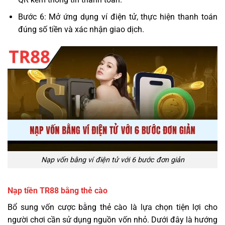
Bước 6: Mở ứng dụng ví điện tử, thực hiện thanh toán
đúng số tiền và xác nhận giao dịch.
Nạp vốn bằng ví điện tử với 6 bước đơn giản
Nạp tiền TR88 bằng thẻ cào
Bổ sung vốn cược bằng thẻ cào là lựa chọn tiện lợi cho
người chơi cần sử dụng nguồn vốn nhỏ. Dưới đây là hướng