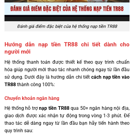
Đánh giá điểm đặc biệt của hệ thống nạp tiền TR88
Hướng dẫn nạp tiền TR88 chi tiết dành cho
người mới
Hệ thống thanh toán được thiết kế theo quy trình chuẩn
hóa giúp người mới thao tác nhanh chóng ngay từ lần đầu
sử dụng. Dưới đây là hướng dẫn chi tiết
cách nạp tiền vào
TR88
thành công 100%:
Chuyển khoản ngân hàng
Hệ thống hỗ trợ
nạp tiền TR88
qua 50+ ngân hàng nội địa,
giao dịch được xác nhận tự động trong vòng 1-3 phút. Để
thao tác dễ dàng ngay từ lần đầu bạn hãy tiến hành theo
quy trình sau: