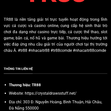
TR88
là nền tảng giải trí trực tuyến hoạt động trong lĩnh
vực cá cược và casino online, cung cấp hệ sinh thái trò
chơi đa dạng như casino trực tiếp, cá cược thể thao, slot
game, bắn cá, nổ hũ và game bài. Thương hiệu hướng tới
việc đáp ứng nhu cầu giải trí của người chơi tại thị trường
châu Á. #tr88 #nhacaitr88 #tr88comde #nhacaitr88comde
THÔNG TIN LIÊN HỆ
Thương hiệu: TR88
Website:
https://crystaldrawsstuff.net/
Địa chỉ: 303 Đ. Nguyễn Hoàng, Bình Thuận, Hải Châu,
Đà Nẵng 550000