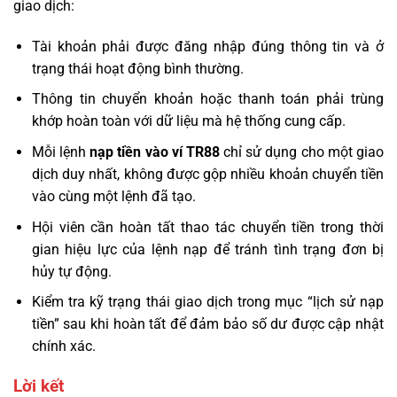
giao dịch:
Tài khoản phải được đăng nhập đúng thông tin và ở
trạng thái hoạt động bình thường.
Thông tin chuyển khoản hoặc thanh toán phải trùng
khớp hoàn toàn với dữ liệu mà hệ thống cung cấp.
Mỗi lệnh
nạp tiền vào ví TR88
chỉ sử dụng cho một giao
dịch duy nhất, không được gộp nhiều khoản chuyển tiền
vào cùng một lệnh đã tạo.
Hội viên cần hoàn tất thao tác chuyển tiền trong thời
gian hiệu lực của lệnh nạp để tránh tình trạng đơn bị
hủy tự động.
Kiểm tra kỹ trạng thái giao dịch trong mục “lịch sử nạp
tiền” sau khi hoàn tất để đảm bảo số dư được cập nhật
chính xác.
Lời kết